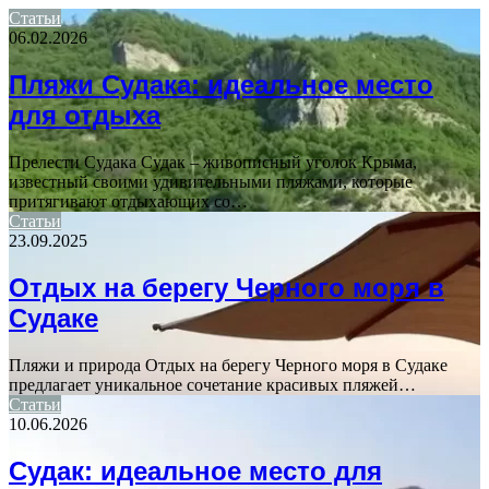
Статьи
06.02.2026
Пляжи Судака: идеальное место
для отдыха
Прелести Судака Судак – живописный уголок Крыма,
известный своими удивительными пляжами, которые
притягивают отдыхающих со…
Статьи
23.09.2025
Отдых на берегу Черного моря в
Судаке
Пляжи и природа Отдых на берегу Черного моря в Судаке
предлагает уникальное сочетание красивых пляжей…
Статьи
10.06.2026
Судак: идеальное место для