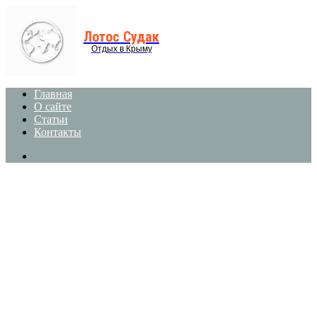
Menu
Лотос Судак
Отдых в Крыму
Главная
О сайте
Статьи
Контакты
Search
for