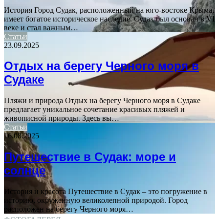
История Город Судак, расположенный на юго-востоке Крыма,
имеет богатое историческое наследие. Судак был основан в VI
веке и стал важным…
Статьи
23.09.2025
Отдых на берегу Черного моря в
Судаке
Пляжи и природа Отдых на берегу Черного моря в Судаке
предлагает уникальное сочетание красивых пляжей и
живописной природы. Здесь вы…
Статьи
16.08.2025
Путешествие в Судак: море и
солнце
История и красота Путешествие в Судак – это погружение в
историю, окруженную великолепной природой. Город
расположен на берегу Черного моря…