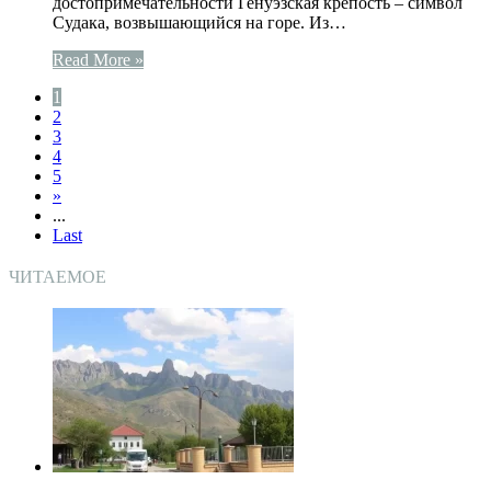
достопримечательности Генуэзская крепость – символ
Судака, возвышающийся на горе. Из…
Read More »
1
2
3
4
5
»
...
Last
ЧИТАЕМОЕ