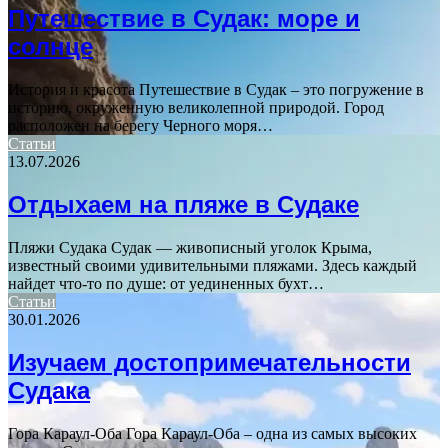
Путешествие в Судак: море и
солнце
История и красота Путешествие в Судак – это погружение в
историю, окруженную великолепной природой. Город
расположен на берегу Черного моря…
Статьи
13.07.2026
Отдыхаем на пляже в Судаке
Пляжи Судака Судак — живописный уголок Крыма,
известный своими удивительными пляжами. Здесь каждый
найдет что-то по душе: от уединенных бухт…
Статьи
30.01.2026
Изучаем достопримечательности
Судака
Гора Караул-Оба Гора Караул-Оба – одна из самых высоких