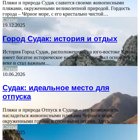
Пляжи и природа Судак славится своими живописными
пляжами, окруженными великолепной природой. Гордость
города – Чёрное море, с его кристально чистой…
Статьи
19.12.2025
Город Судак: история и отдых
История Город Судак, расположенный на юго-востоке Крыма,
имеет богатое историческое наследие. Судак был основан в VI
веке и стал важным…
Статьи
10.06.2026
Судак: идеальное место для
отпуска
Пляжи и природа Отпуск в Судаке – это возможность
насладиться живописными пляжами Черного моря,
окруженными горами и сосновыми лесами. Здесь…
Статьи
16.08.2025