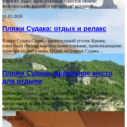
точек в Судаке, привлекающая туристов своими
живописными видами и интересной историей.…
Статьи
01.03.2026
Пляжи Судака: отдых и релакс
Пляжи Судака Судак – удивительный уголок Крыма,
известный своими живописными пляжами, привлекающими
туристов со всего мира. Отдых на пляжах Судака…
Статьи
06.02.2026
Пляжи Судака: идеальное место
для отдыха
Прелести Судака Судак – живописный уголок Крыма,
известный своими удивительными пляжами, которые
притягивают отдыхающих со всего мира. Здесь можно
насладиться…
Статьи
27.02.2026