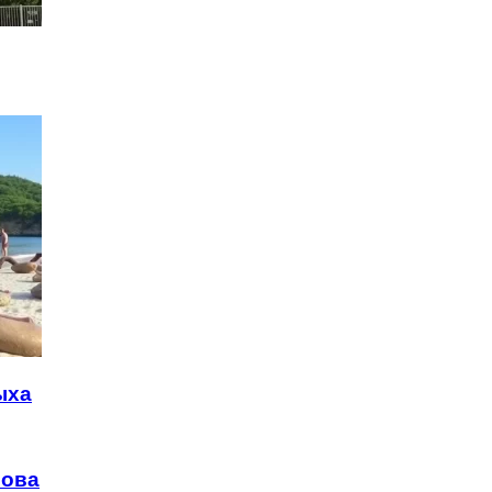
ыха
рова