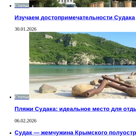
Статьи
Изучаем достопримечательности Судака
30.01.2026
Статьи
Пляжи Судака: идеальное место для отд
06.02.2026
Судак — жемчужина Крымского полуост